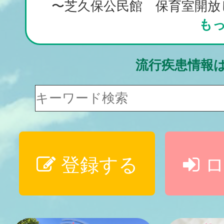
〜芝久保公民館 保育室開放し
も
流行疾患情報
登録する
ロ