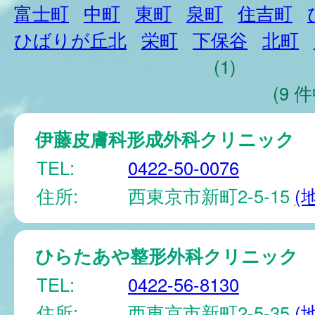
富士町
中町
東町
泉町
住吉町
ひばりが丘北
栄町
下保谷
北町
(1)
(9 件
伊藤皮膚科形成外科クリニック
TEL:
0422-50-0076
住所:
西東京市新町2-5-15
(
ひらたあや整形外科クリニック
TEL:
0422-56-8130
住所:
西東京市新町2-5-35
(