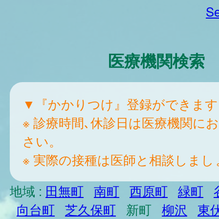
Se
医療機関検索
▼『かかりつけ』登録ができます
※ 診療時間､休診日は医療機関に
さい。
※ 実際の接種は医師と相談しまし
地域 :
田無町
南町
西原町
緑町
向台町
芝久保町
新町
柳沢
東