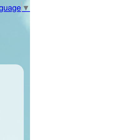
nguage
▼