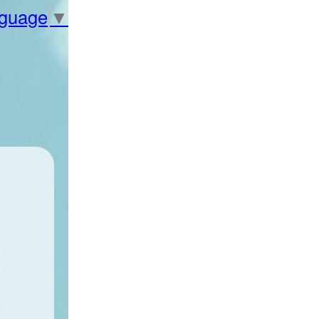
nguage
▼