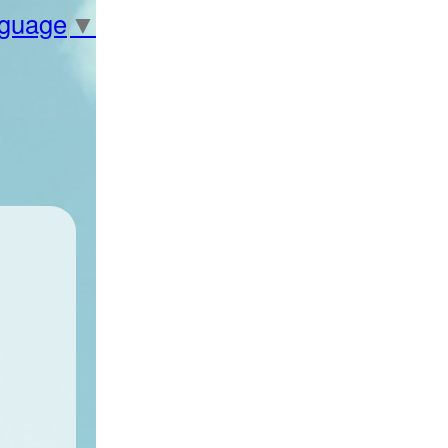
nguage
▼