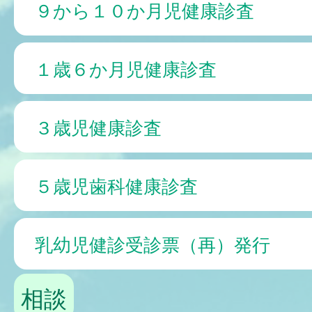
９から１０か月児健康診査
１歳６か月児健康診査
３歳児健康診査
５歳児歯科健康診査
乳幼児健診受診票（再）発行
相談