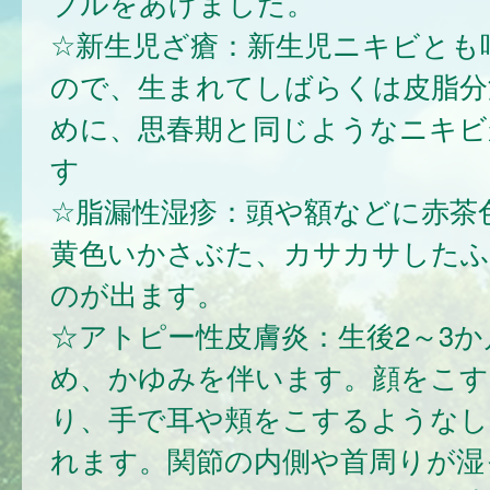
ブルをあげました。
☆新生児ざ瘡：新生児ニキビとも
ので、生まれてしばらくは皮脂分
めに、思春期と同じようなニキビ
す
☆脂漏性湿疹：頭や額などに赤茶
黄色いかさぶた、カサカサしたふ
のが出ます。
☆アトピー性皮膚炎：生後2～3か
め、かゆみを伴います。顔をこす
り、手で耳や頬をこするようなし
れます。関節の内側や首周りが湿