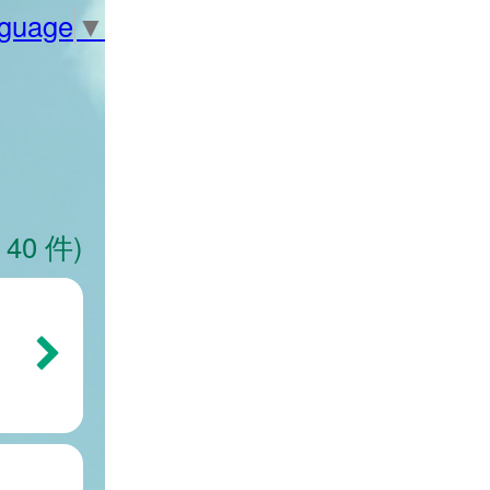
nguage
▼
 40 件)