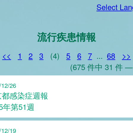
Select La
流行疾患情報
<<
1
2
3
(4)
5
6
7
...
68
>>
(675 件中 31 件 —
/12/26
京都感染症週報
25年第51週
/12/19