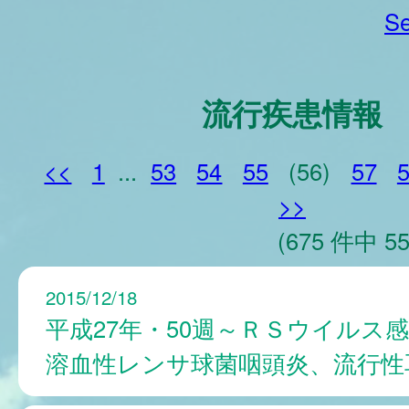
Se
流行疾患情報
<<
1
...
53
54
55
(56)
57
>>
(675 件中 55
2015/12/18
平成27年・50週～ＲＳウイルス
溶血性レンサ球菌咽頭炎、流行性