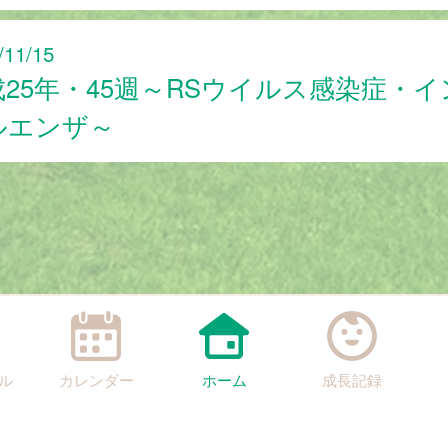
/11/15
成25年・45週～RSウイルス感染症・イ
ルエンザ～
ル
カレンダー
ホーム
成長記録