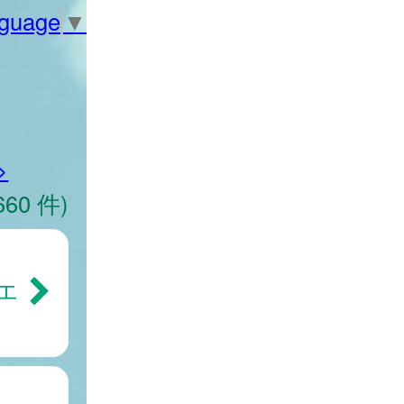
nguage
▼
>
660 件)
エ