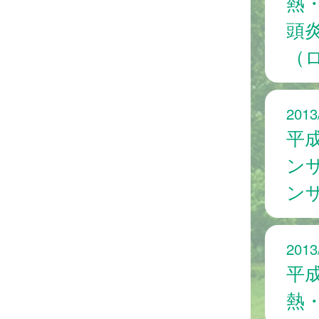
熱
頭
（
2013
平成
ン
ン
2013
平
熱