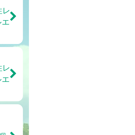
性レ
ルエ
性レ
ルエ