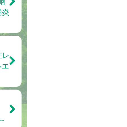
咽
腸炎
性レ
ルエ
～