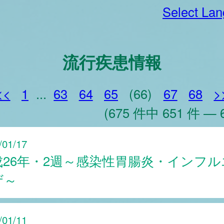
Select La
流行疾患情報
<<
1
...
63
64
65
(66)
67
68
>
(675 件中 651 件 — 
/01/17
成26年・2週～感染性胃腸炎・インフル
ザ～
/01/11