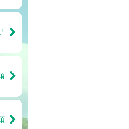
足
頭
頭