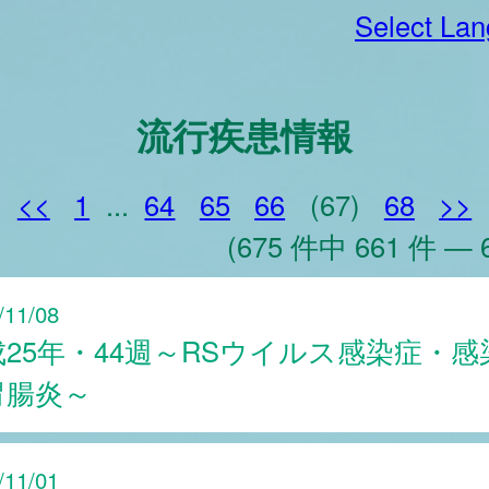
Select La
流行疾患情報
<<
1
...
64
65
66
(67)
68
>>
(675 件中 661 件 — 
/11/08
成25年・44週～RSウイルス感染症・感
胃腸炎～
/11/01