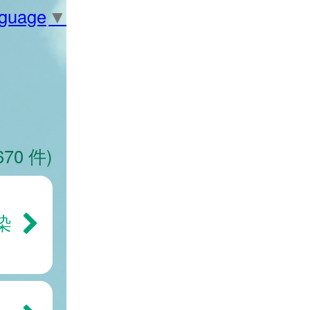
nguage
▼
670 件)
染