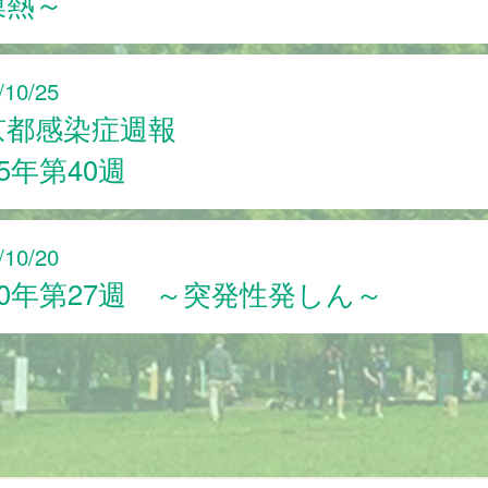
膜熱～
/10/25
京都感染症週報
25年第40週
/10/20
20年第27週 ～突発性発しん～