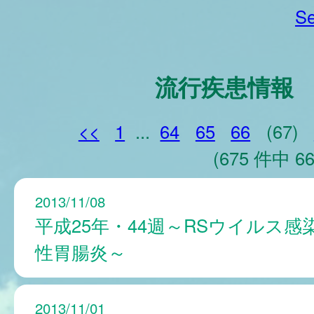
Se
流行疾患情報
<<
1
...
64
65
66
(67)
(675 件中 66
2013/11/08
平成25年・44週～RSウイルス感
性胃腸炎～
2013/11/01