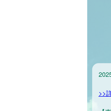
20
>>