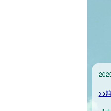
20
>>