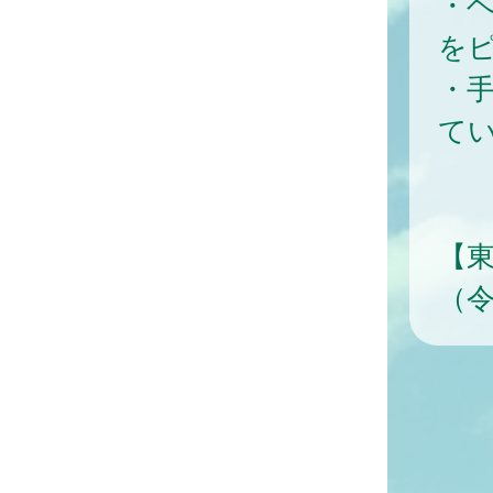
・
を
・
て
【
（令