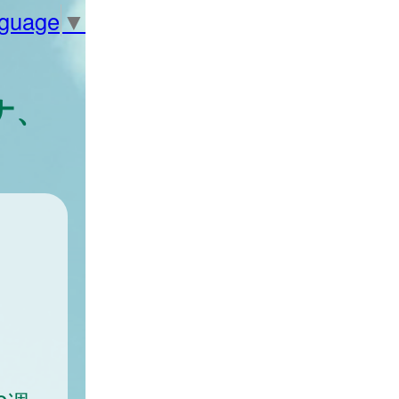
nguage
▼
ナ、