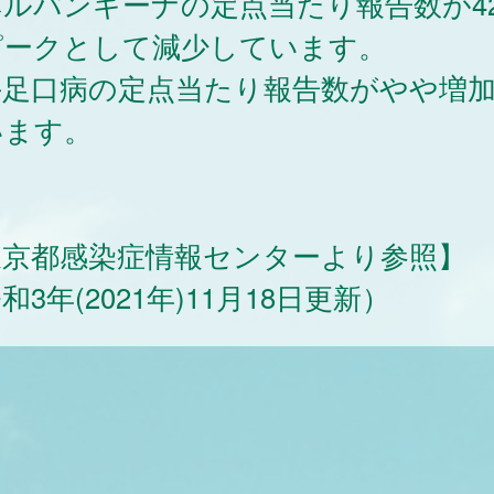
ヘルパンギーナの定点当たり報告数が4
ピークとして減少しています。
手足口病の定点当たり報告数がやや増
います。
東京都感染症情報センターより参照】
和3年(2021年)11月18日更新）