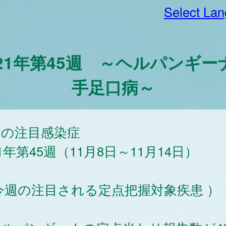
Select La
021年第45週 ～ヘルパンギー
手足口病～
週の注目感染症
21年第45週（11月8日～11月14日）
今週の注目される定点把握対象疾患 ）