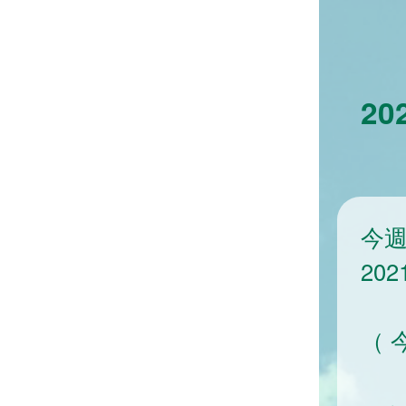
2
今
20
（ 