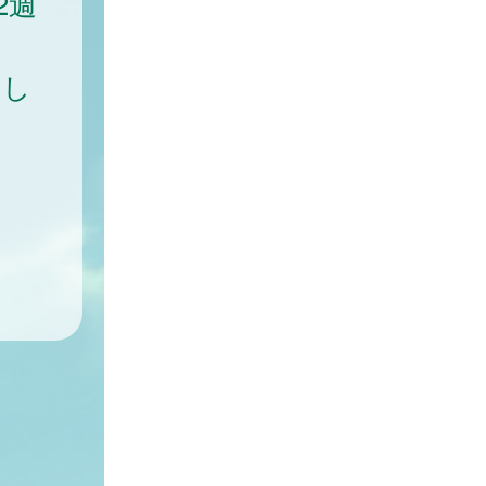
2週
加し