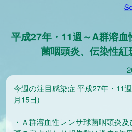
Se
平成27年・11週～A群溶
菌咽頭炎、伝染性紅
2
今週の注目感染症 平成27年・11週
月15日)
・Ａ群溶血性レンサ球菌咽頭炎及