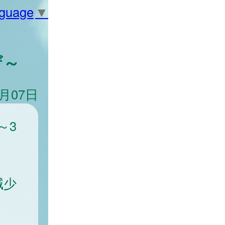
nguage
▼
ザ～
3月07日
～3
減少