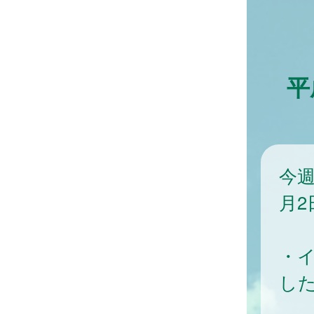
平
今週
月2
・
し