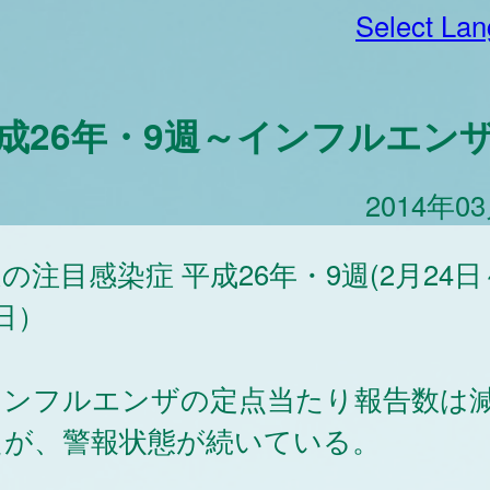
Select La
成26年・9週～インフルエン
2014年0
の注目感染症 平成26年・9週(2月24日
日）
インフルエンザの定点当たり報告数は
たが、警報状態が続いている。