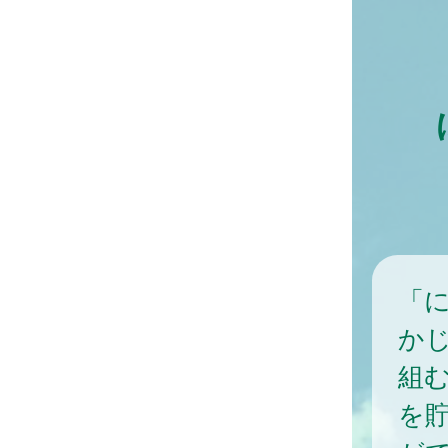
「
か
組
を