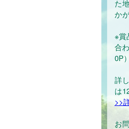
た
か
※賞
合わ
0P
詳し
は1
>>
お