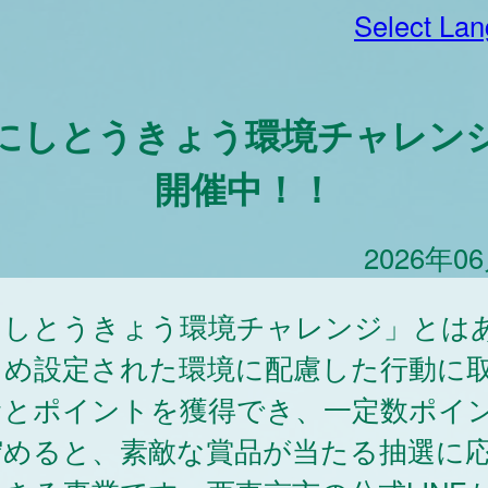
Select La
にしとうきょう環境チャレン
開催中！！
2026年0
にしとうきょう環境チャレンジ」とは
じめ設定された環境に配慮した行動に
むとポイントを獲得でき、一定数ポイ
貯めると、素敵な賞品が当たる抽選に