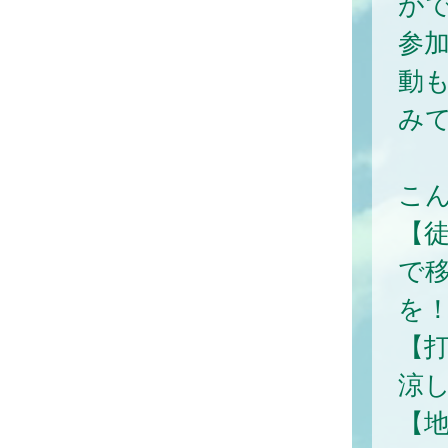
がで
参
動
み
こ
【徒
で
を
【打
涼
【地