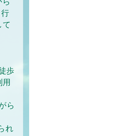
から
る行
して
徒歩
利用
がら
られ