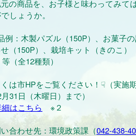
地元の商品を、お子様と味わってみて
がでしょうか。
品例：木製パズル（150P）、お菓子
せ（150P）、栽培キット（きのこ）（
）等（全12種類）
くは市HPをご覧ください！☟（実施
2月31日（木曜日）まで）
詳細はこちら
※２
問い合わせ先：環境政策課（
042-438-4