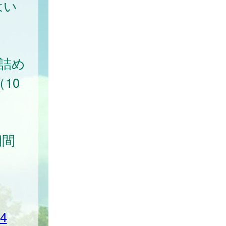
はい
の詰め
10
期間
04