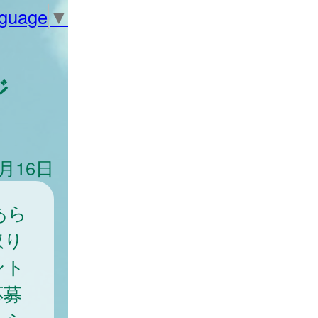
nguage
▼
ジ
6月16日
あら
取り
ント
応募