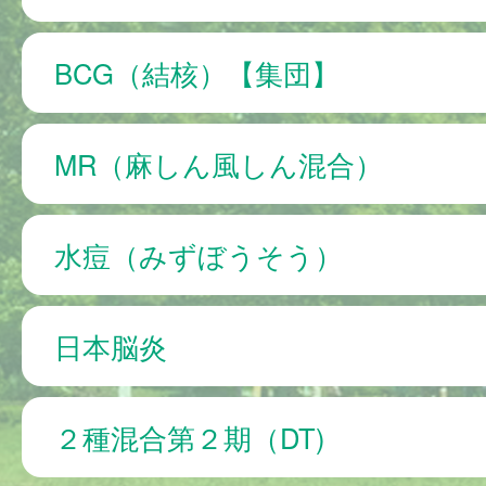
BCG（結核）【集団】
MR（麻しん風しん混合）
水痘（みずぼうそう）
日本脳炎
２種混合第２期（DT)