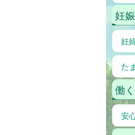
妊
妊
た
働
安