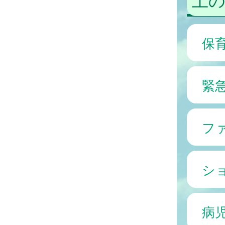
保
緊
フ
シ
病