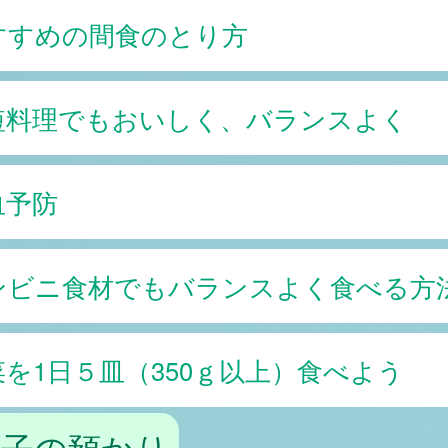
すすめの間食のとり方
短料理でもおいしく、バランスよく
血予防
ンビニ食材でもバランスよく食べる方
菜を1日５皿（350ｇ以上）食べよう
の子の預かり