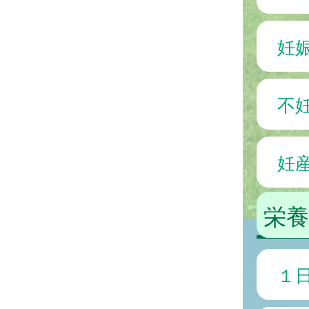
妊
不
妊
栄養
１