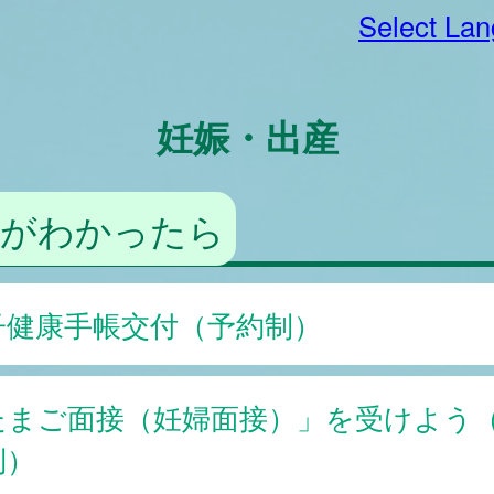
Select La
妊娠・出産
娠がわかったら
子健康手帳交付（予約制）
たまご面接（妊婦面接）」を受けよう
制）