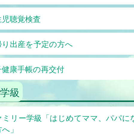
生児聴覚検査
帰り出産を予定の方へ
子健康手帳の再交付
学級
ァミリー学級「はじめてママ、パパに
方へ」