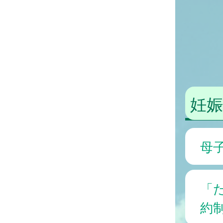
妊
母
「
約