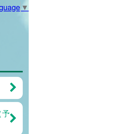
nguage
▼
（予