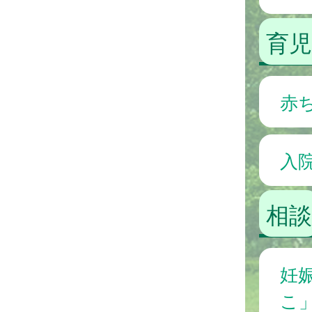
育
赤
入
相談
妊
こ