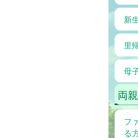
新
里
母
両親
フ
る