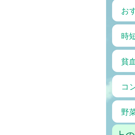
お
時
貧
コ
野
上