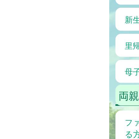
新
里
母
両親
フ
る