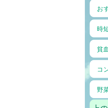
お
時
貧
コ
野
上