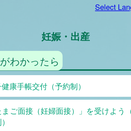
Select La
妊娠・出産
娠がわかったら
子健康手帳交付（予約制）
たまご面接（妊婦面接）」を受けよう
制）