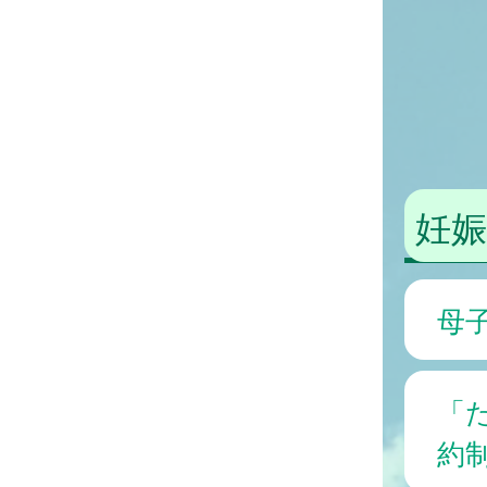
妊
母
「
約