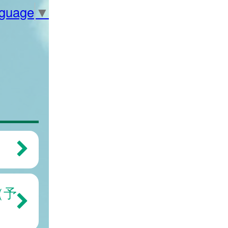
nguage
▼
（予