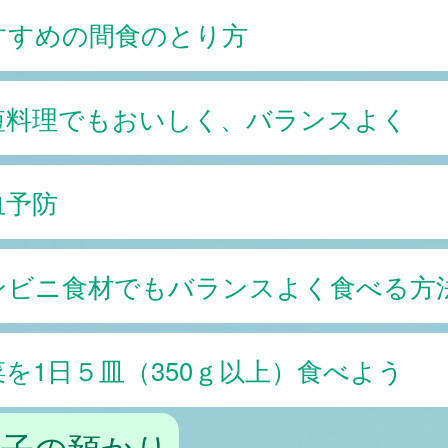
すすめの間食のとり方
短料理でもおいしく、バランスよく
血予防
ンビニ食材でもバランスよく食べる方
菜を1日５皿（350ｇ以上）食べよう
の子の預かり