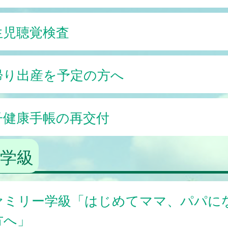
生児聴覚検査
帰り出産を予定の方へ
子健康手帳の再交付
学級
ァミリー学級「はじめてママ、パパに
方へ」