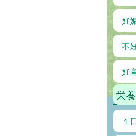
妊
不
妊
栄養
１