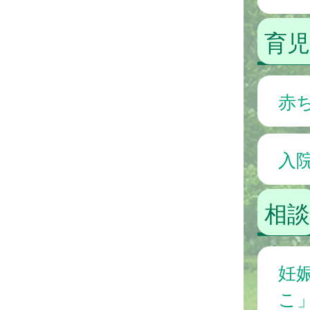
育
赤
入
相談
妊
こ