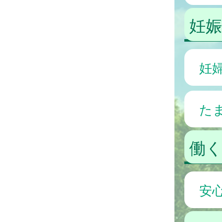
妊
妊
た
働
安