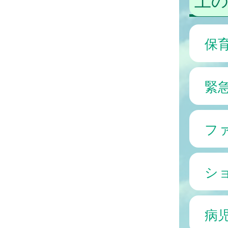
保
緊
フ
シ
病