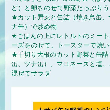
ど）と卵をのせて野菜たっぷりう
★カット野菜と缶詰（焼き鳥缶、
ナ缶）で炒め物
★ごはんの上にレトルトのミート
ーズをのせて、トースターで焼い
★千切り大根のカット野菜と缶詰
缶、ツナ缶）、マヨネーズと塩、
混ぜてサラダ