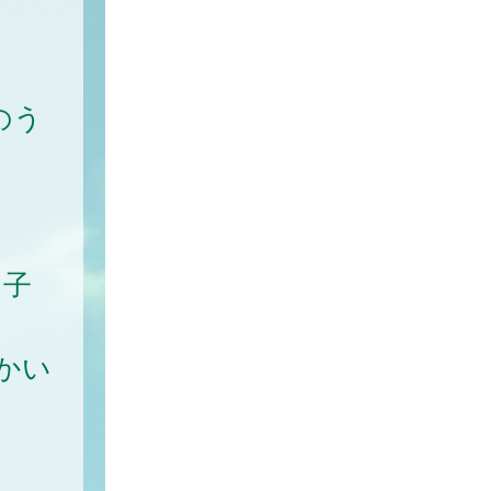
のう
（子
かい