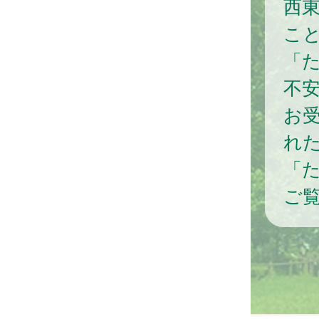
西
こ
「
不
お
れ
「
ご