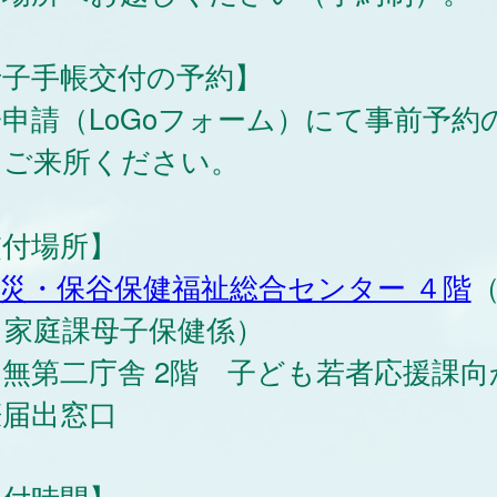
母子手帳交付の予約】
申請（LoGoフォーム）にて事前予約
、ご来所ください。
交付場所】
災・保谷保健福祉総合センター ４階
も家庭課母子保健係）
無第二庁舎 2階 子ども若者応援課向
娠届出窓口