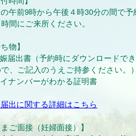
受付時間】
の午前9時から午後４時30分の間で予
た時間にご来所ください。
持ち物】
妊娠届出書（予約時にダウンロードで
ので、ご記入のうえご持参ください。
マイナンバーがわかる証明書
娠届出に関する詳細はこちら
たまご面接（妊婦面接）】