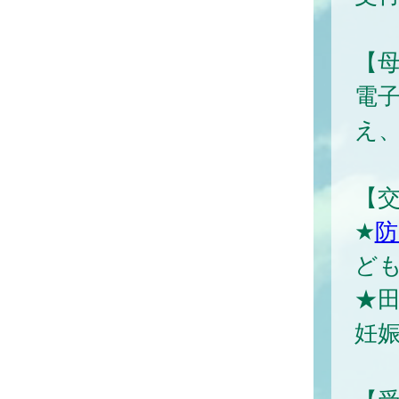
【
電子
え
【
★
防
ど
★田
妊