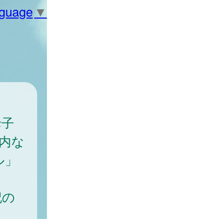
nguage
▼
母子
内な
ル」
記の