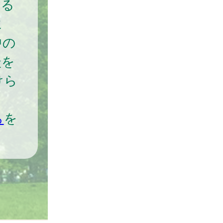
える
に
中の
談を
けら
。
ら
を