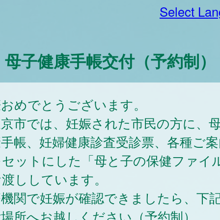
Select La
母子健康手帳交付（予約制）
娠おめでとうございます。
東京市では、妊娠された市民の方に、
康手帳、妊婦健康診査受診票、各種ご案
をセットにした「母と子の保健ファイ
お渡ししています。
療機関で妊娠が確認できましたら、下
付場所へお越しください（予約制）。