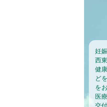
妊
西
健
ど
を
医
交