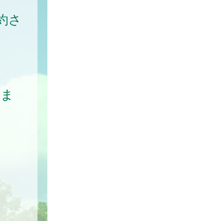
約さ
きま
）