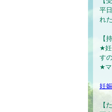
【
平日
れ
【
★
す
★
妊
【