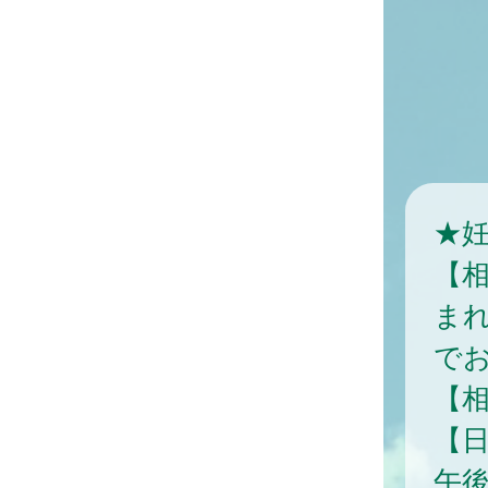
★
【
ま
で
【
【日
午後