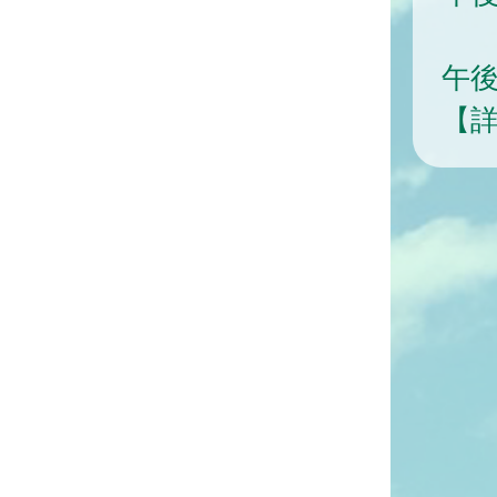
毎
午後
【