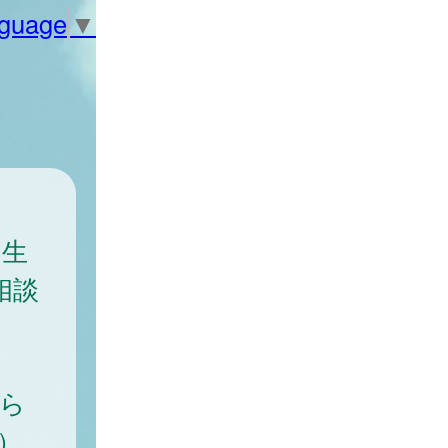
nguage
▼
、生
相談
から
）