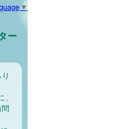
nguage
▼
ター
ろり
に、
訪問