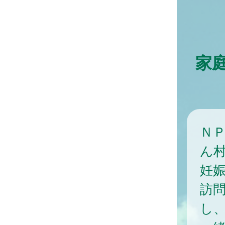
家
Ｎ
ん
妊
訪
し