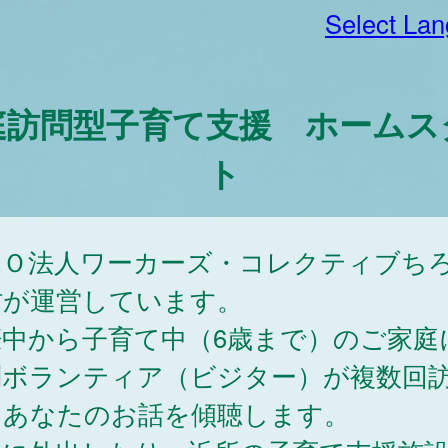
Select La
庭訪問型子育て支援 ホームス
ト
ＰＯ法人ワーカーズ・コレクティブち
村が運営しています。
娠中から子育て中（6歳まで）のご家庭
問ボランティア（ビジター）が複数回
、あなたのお話を傾聴します。