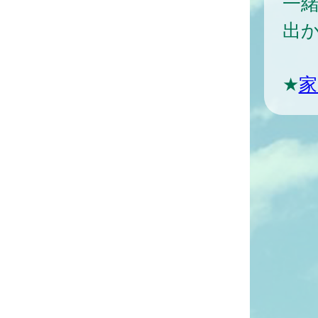
一
出
★
家