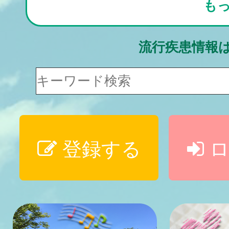
も
流行疾患情報
登録する
ロ