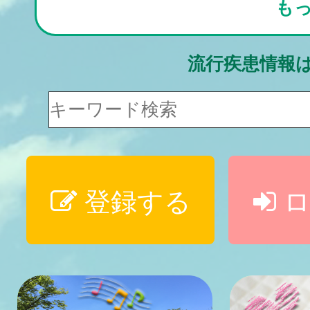
も
流行疾患情報
登録する
ロ