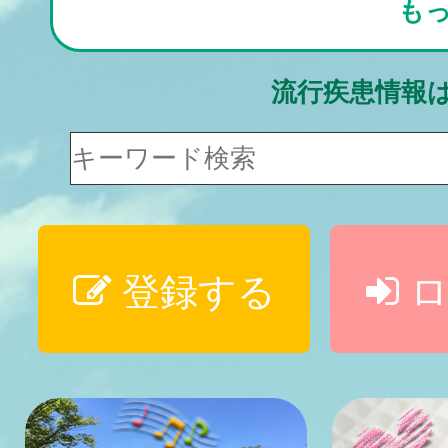
も
流行疾患情報
登録する
ロ