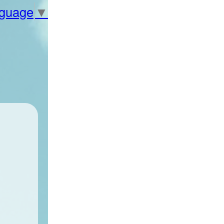
nguage
▼