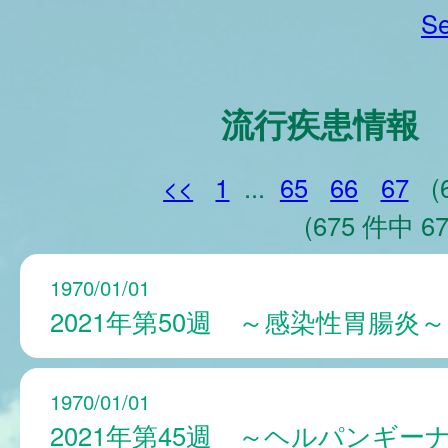
Se
流行疾患情報
<<
1
...
65
66
67
(
(675 件中 67
1970/01/01
2021年第50週 ～感染性胃腸炎～
1970/01/01
2021年第45週 ～ヘルパンギー