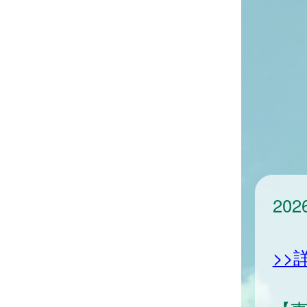
20
>>