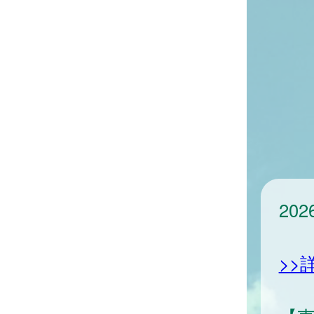
20
>>