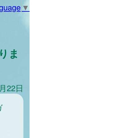
nguage
▼
りま
6月22日
ガ
ま