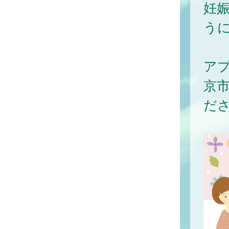
妊
う
ア
京
だ