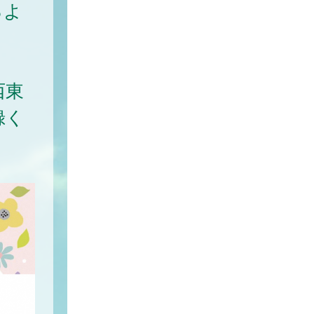
るよ
西東
録く