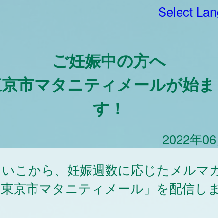
Select La
ご妊娠中の方へ
東京市マタニティメールが始ま
す！
2022年0
こいこから、妊娠週数に応じたメルマ
西東京市マタニティメール」を配信し
！