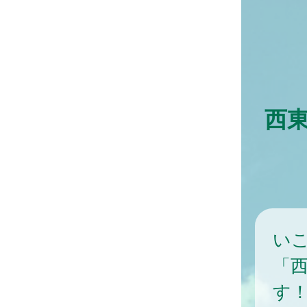
西
い
「
す