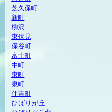
芝久保町
新町
柳沢
東伏見
保谷町
富士町
中町
東町
泉町
住吉町
ひばりが丘