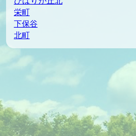
ひばりが丘北
栄町
下保谷
北町