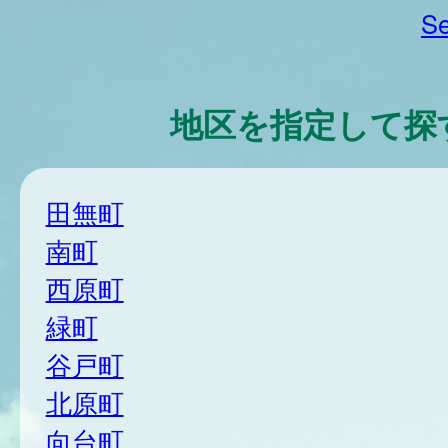
Se
地区を指定して探
田無町
南町
西原町
緑町
谷戸町
北原町
向台町