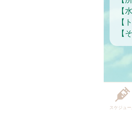
【
【
【
スケジュー