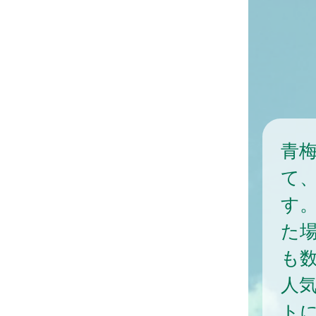
青
て
す
た
も
人
ト