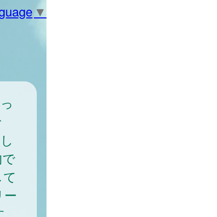
nguage
▼
入っ
で
昇し
内で
して
リー
す