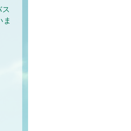
バス
いま