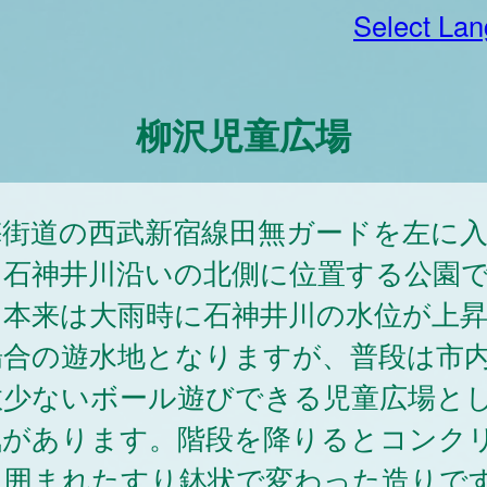
Select La
柳沢児童広場
梅街道の西武新宿線田無ガードを左に
、石神井川沿いの北側に位置する公園
。本来は大雨時に石神井川の水位が上
場合の遊水地となりますが、普段は市
数少ないボール遊びできる児童広場と
気があります。階段を降りるとコンク
に囲まれたすり鉢状で変わった造りで