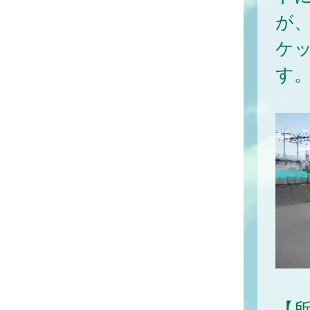
が
ケ
す
【所