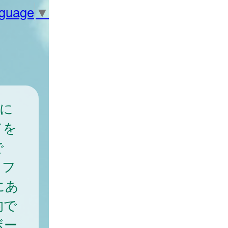
nguage
▼
面に
ドを
で
、フ
にあ
的で
ボー