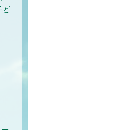
子ど
。
ィー