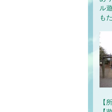
ル
も
【
【