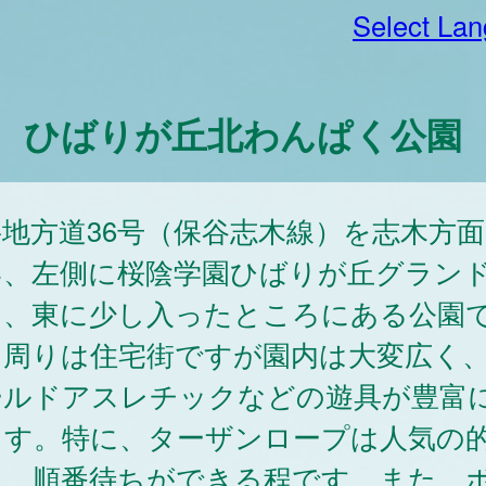
Select La
ひばりが丘北わんぱく公園
地方道36号（保谷志木線）を志木方
い、左側に桜陰学園ひばりが丘グラン
て、東に少し入ったところにある公園
。周りは住宅街ですが園内は大変広く
ールドアスレチックなどの遊具が豊富
ます。特に、ターザンロープは人気の
り、順番待ちができる程です。また、