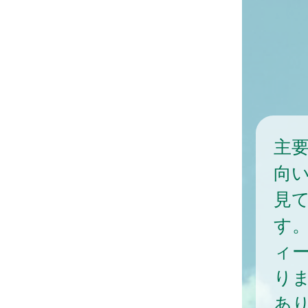
主要
向
見
す
ィ
り
あ