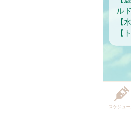
ル
【
【ト
スケジュー