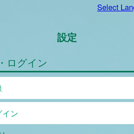
Select La
設定
・ログイン
録
グイン