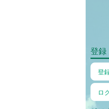
登録
登
ロ