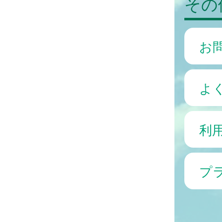
その
お
よ
利
プ