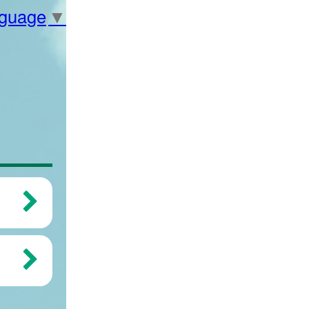
nguage
▼