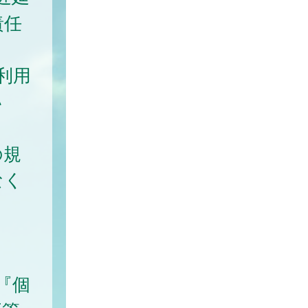
責任
利用
い
。
の規
なく
『個