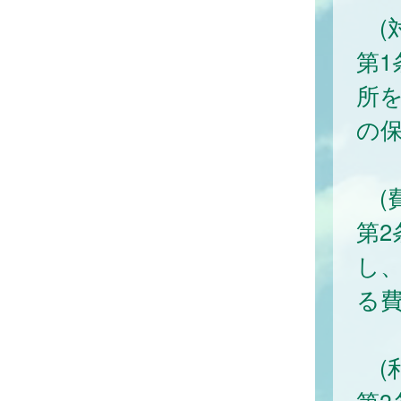
(対
第
所
の
(費
第
し
る
(利