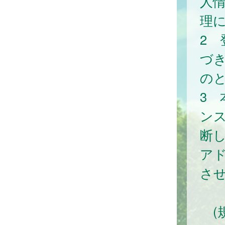
人
理
2
づ
の
3
ン
断
ア
さ
(規