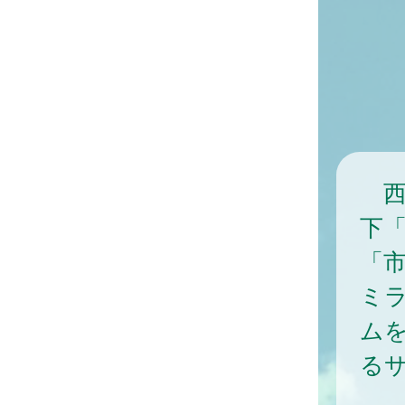
西
下「
「
ミラ
ム
る