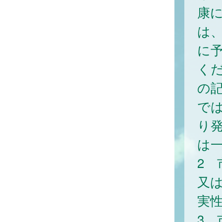
康
は
に
く
の
で
り
は
2
又
実
3