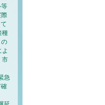
ル等
実際
して
接種
もの
によ
、市
緊急
び確
遅延