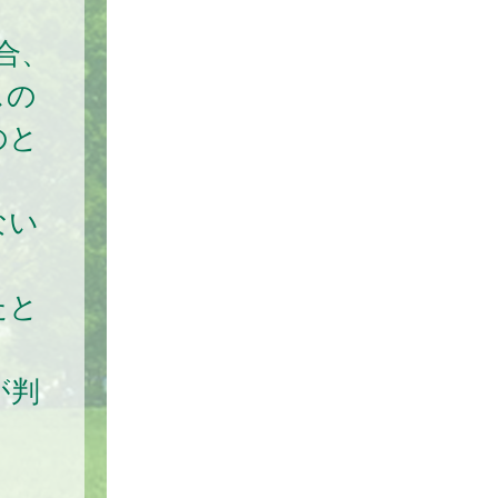
合、
スの
のと
ない
たと
が判