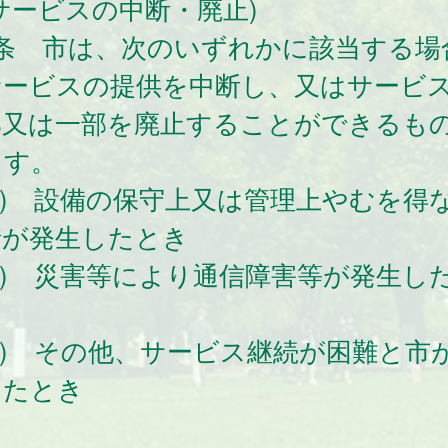
サービスの中断・廃止)
5条 市は、次のいずれかに該当する場
サービスの提供を中断し、又はサービ
部又は一部を廃止することができるも
ます。
1) 設備の保守上又は管理上やむを得
情が発生したとき
2) 災害等により通信障害等が発生し
3) その他、サービス継続が困難と市
したとき