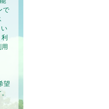
能
ンで
ス
てい
、利
利用
希望
す。