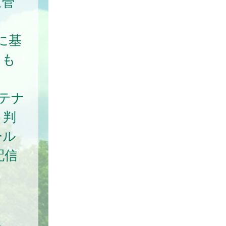
正管
に基
るも
テナ
と判
ール
配信