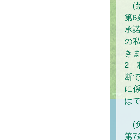
(禁
第
承
の
き
2
断
に
は
(免
第