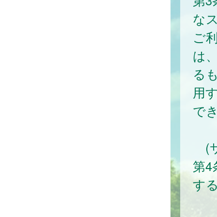
第3
な
ご
は
る
用
で
(
第
す