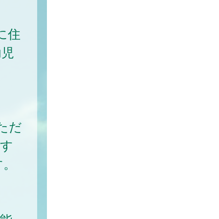
に住
幼児
ただ
関す
す。