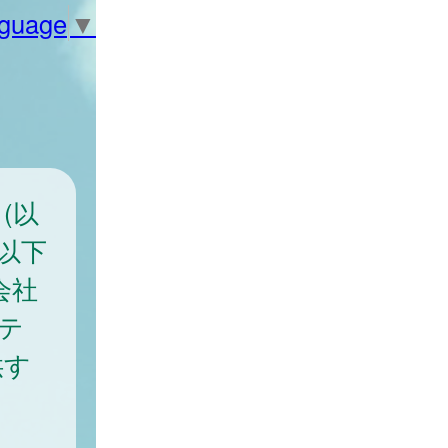
nguage
▼
(以
以下
会社
テ
供す