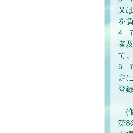
又
を
4
者
て
5 
定
登
(
第