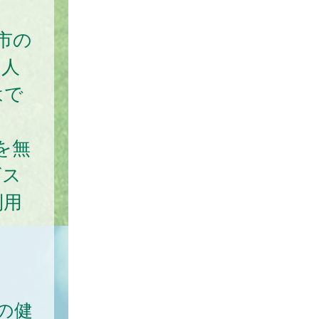
市の
個人
はで
を無
ビス
利用
の健