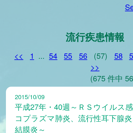
Se
流行疾患情報
<<
1
...
54
55
56
(57)
58
>>
(675 件中 56
2015/10/09
平成27年・40週～ＲＳウイルス
コプラズマ肺炎、流行性耳下腺炎
結膜炎～